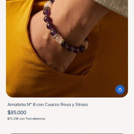
Amatista N° 8 con Cuarzo Rosa y Strass
$85.000
$72.250
con
Transferencia