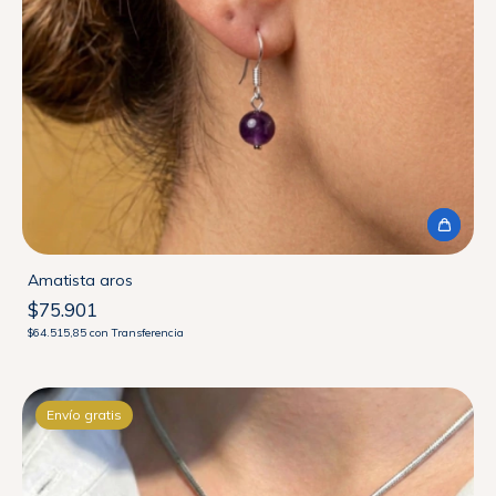
Amatista aros
$75.901
$64.515,85
con
Transferencia
Envío gratis