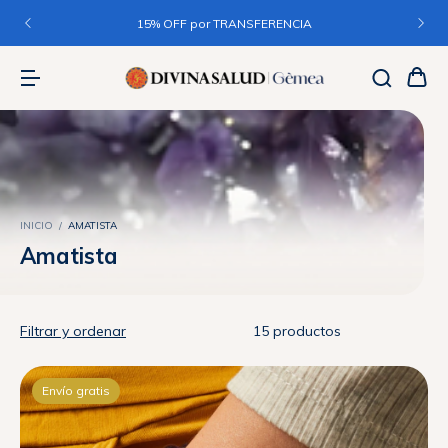
3 CUOTAS sin interés en + $50.000 / 6 CUOTAS sin interés en
+$150.000
INICIO
/
AMATISTA
Amatista
Filtrar y ordenar
15 productos
Envío gratis