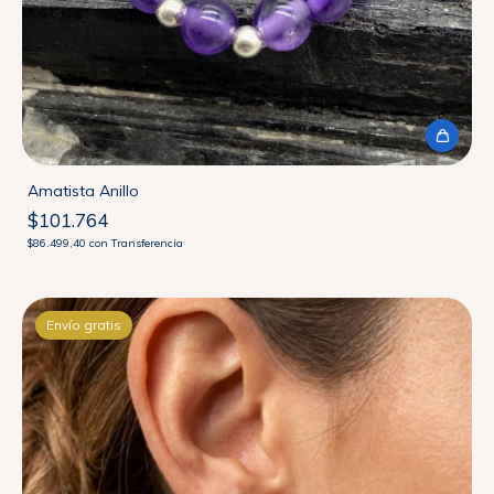
Amatista Anillo
$101.764
$86.499,40
con
Transferencia
Envío gratis