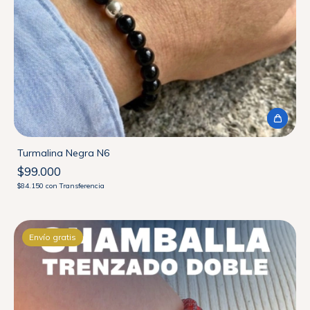
Turmalina Negra N6
$99.000
$84.150
con
Transferencia
Envío gratis