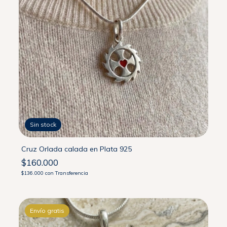
Sin stock
Cruz Orlada calada en Plata 925
$160.000
$136.000
con
Transferencia
Envío gratis