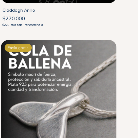
Claddagh Anillo
$270.000
$229.500
con
Transferencia
Envío gratis