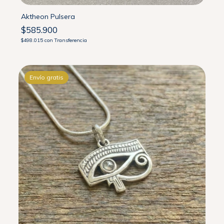
Aktheon Pulsera
$585.900
$498.015
con
Transferencia
Envío gratis