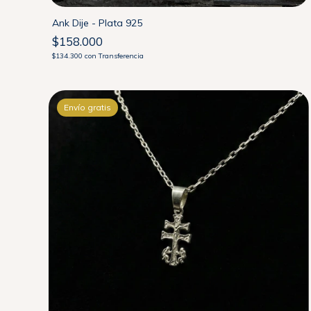
Ank Dije - Plata 925
$158.000
$134.300
con
Transferencia
Envío gratis