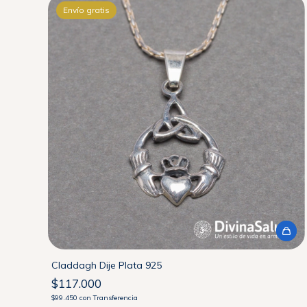
Envío gratis
Claddagh Dije Plata 925
$117.000
$99.450
con
Transferencia