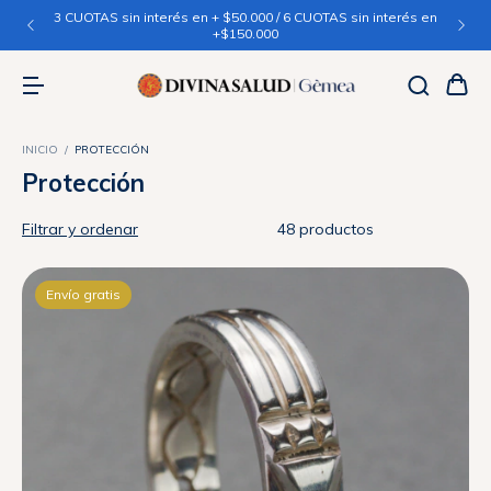
3 CUOTAS sin interés en + $50.000 / 6 CUOTAS sin interés en
+$150.000
INICIO
/
PROTECCIÓN
Protección
Filtrar y ordenar
48 productos
Envío gratis