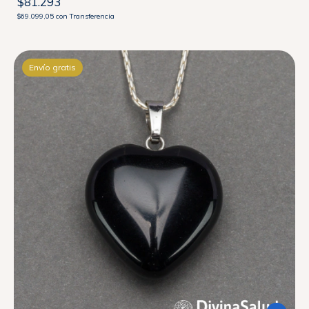
$81.293
$69.099,05
con
Transferencia
Envío gratis