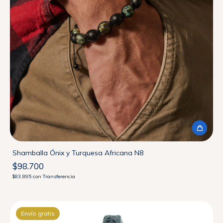
Shamballa Ónix y Turquesa Africana N8
$98.700
$83.895
con
Transferencia
Envío gratis