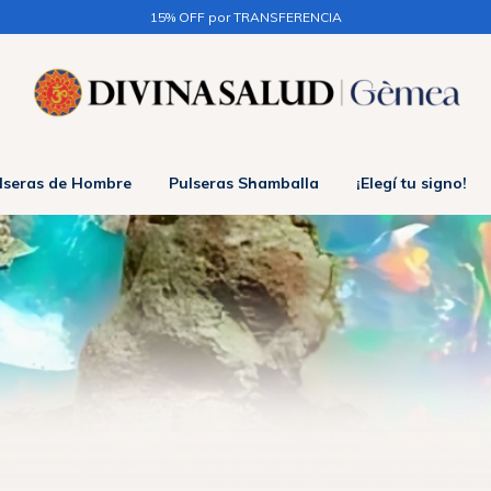
15% OFF por TRANSFERENCIA
lseras de Hombre
Pulseras Shamballa
¡Elegí tu signo!