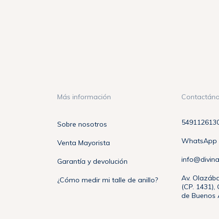
Más información
Contactán
549112613
Sobre nosotros
WhatsApp +
Venta Mayorista
info@divin
Garantía y devolución
Av. Olazába
¿Cómo medir mi talle de anillo?
(CP. 1431)
de Buenos A